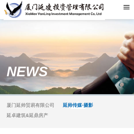
NEWS
厦门延帅贸易有限公司
延帅传媒·摄影
延卓建筑&延鼎房产